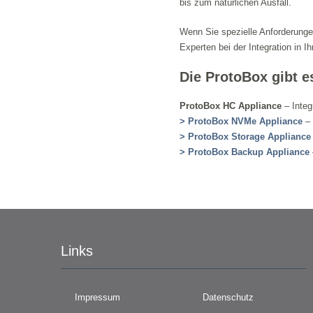
bis zum natürlichen Ausfall.
Wenn Sie spezielle Anforderunge
Experten bei der Integration in I
Die ProtoBox gibt e
Pro
toBox HC Appliance
– Integ
> ProtoBox NVMe
Appliance
– 
> ProtoBox Storag
e
Appliance
>
ProtoBox Backup
Appliance
Links
Impressum
Datenschutz