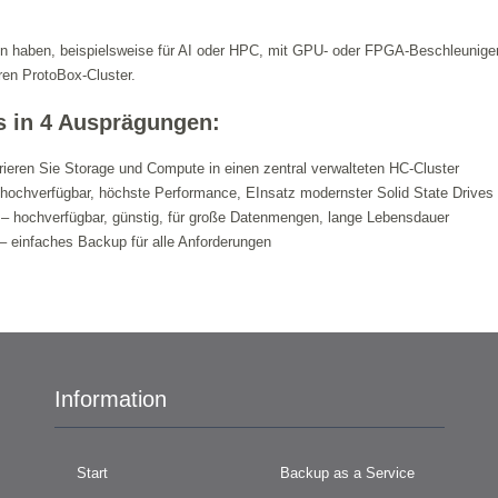
n haben, beispielsweise für AI oder HPC, mit GPU- oder FPGA-Beschleuniger
hren ProtoBox-Cluster.
s in 4 Ausprägungen:
rieren Sie Storage und Compute in einen zentral verwalteten HC-Cluster
hochverfügbar, höchste Performance, EInsatz modernster Solid State Drives
– hochverfügbar, günstig, für große Datenmengen, lange Lebensdauer
– einfaches Backup für alle Anforderungen
Information
Start
Backup as a Service